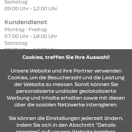
Samstag
09:00 Uhr - 12:00 Uhr
Kundendienst
Montag - Freitag
07:00 Uhr - 18:00 Uhr
Samstag
09:00 Uhr - 12:00 Uhr
Cookies, treffen Sie Ihre Auswahl!
KONTAKT & ANFAHRT
Unsere Website und ihre Partner verwenden
Cookies, um die Besucherzahl und die Leistung
der Website zu messen. Somit können Sie
personalisierte und/oder geolokalisierte
ÖFFNUNGSZEITEN
Werbung und Inhalte erhalten sowie mit diesen
über die sozialen Netzwerke interagieren.
STANDORTE
Sie können die Einstellungen jederzeit ändern,
indem Sie sich in den Abschnitt "Details
anzeigen" auf unserer Website begeben.