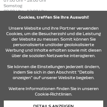
07:00 Uhr - 18:00 Uhr
Samstag
09:00 Uhr - 12:00 Uhr
Cookies, treffen Sie Ihre Auswahl!
KONTAKT & ANFAHRT
Unsere Website und ihre Partner verwenden
Cookies, um die Besucherzahl und die Leistung
der Website zu messen. Somit können Sie
personalisierte und/oder geolokalisierte
ÖFFNUNGSZEITEN
Werbung und Inhalte erhalten sowie mit diesen
über die sozialen Netzwerke interagieren.
STANDORTE
Sie können die Einstellungen jederzeit ändern,
indem Sie sich in den Abschnitt "Details
anzeigen" auf unserer Website begeben.
Weitere Informationen finden Sie in unseren
Cookie-Richtlinien.
Datenschutz
DETAILS ANZEIGEN