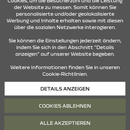
Cookies, um die Besucherzahl und die Leistung
der Website zu messen. Somit können Sie
personalisierte und/oder geolokalisierte
ÖFFNUNGSZEITEN
Werbung und Inhalte erhalten sowie mit diesen
über die sozialen Netzwerke interagieren.
STANDORTE
Sie können die Einstellungen jederzeit ändern,
indem Sie sich in den Abschnitt "Details
anzeigen" auf unserer Website begeben.
Weitere Informationen finden Sie in unseren
Cookie-Richtlinien.
Datenschutz
DETAILS ANZEIGEN
Cookies
Barrierefreiheit
COOKIES ABLEHNEN
Impressum
© 2026 Dacia
ALLE AKZEPTIEREN